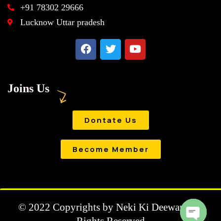
+91 78302 29666
Lucknow Uttar pradesh
Joins Us
Dontate Us
Become Member
© 2022 Copyrights by Neki Ki Deewar . All
Rights Reserved