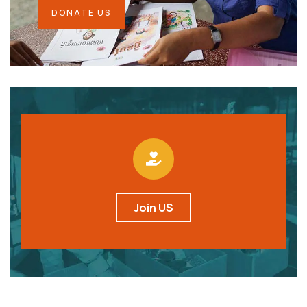
DONATE US
Join US